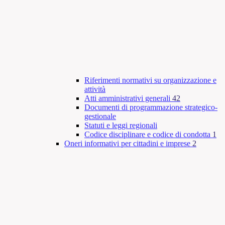
Riferimenti normativi su organizzazione e
attività
Atti amministrativi generali
42
Documenti di programmazione strategico-
gestionale
Statuti e leggi regionali
Codice disciplinare e codice di condotta
1
Oneri informativi per cittadini e imprese
2