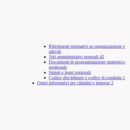
Riferimenti normativi su organizzazione e
attività
Atti amministrativi generali
42
Documenti di programmazione strategico-
gestionale
Statuti e leggi regionali
Codice disciplinare e codice di condotta
1
Oneri informativi per cittadini e imprese
2