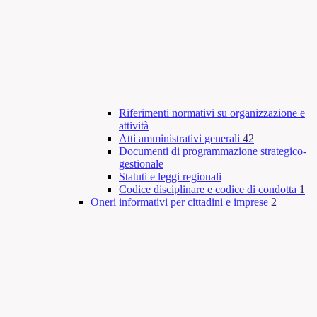
Riferimenti normativi su organizzazione e
attività
Atti amministrativi generali
42
Documenti di programmazione strategico-
gestionale
Statuti e leggi regionali
Codice disciplinare e codice di condotta
1
Oneri informativi per cittadini e imprese
2