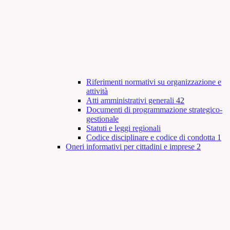
Riferimenti normativi su organizzazione e
attività
Atti amministrativi generali
42
Documenti di programmazione strategico-
gestionale
Statuti e leggi regionali
Codice disciplinare e codice di condotta
1
Oneri informativi per cittadini e imprese
2