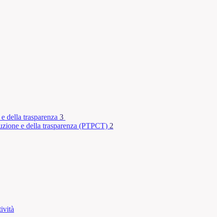
 e della trasparenza
3
rruzione e della trasparenza (PTPCT)
2
ività