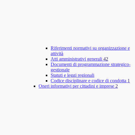
Riferimenti normativi su organizzazione e
attività
Atti amministrativi generali
42
Documenti di programmazione strategico-
gestionale
Statuti e leggi regionali
Codice disciplinare e codice di condotta
1
Oneri informativi per cittadini e imprese
2