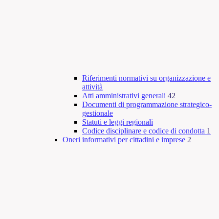
Riferimenti normativi su organizzazione e
attività
Atti amministrativi generali
42
Documenti di programmazione strategico-
gestionale
Statuti e leggi regionali
Codice disciplinare e codice di condotta
1
Oneri informativi per cittadini e imprese
2