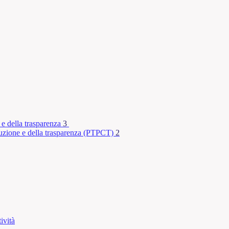
 e della trasparenza
3
rruzione e della trasparenza (PTPCT)
2
ività