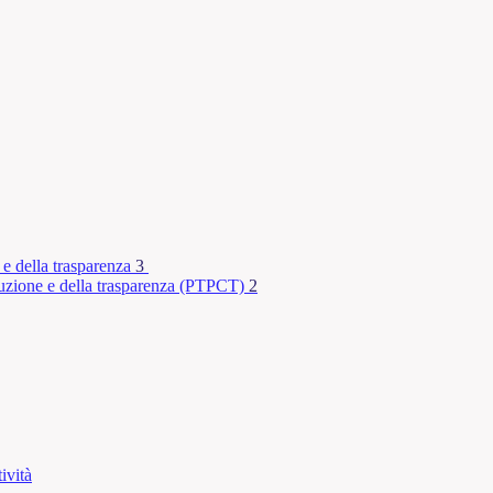
 e della trasparenza
3
rruzione e della trasparenza (PTPCT)
2
ività