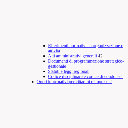
Riferimenti normativi su organizzazione e
attività
Atti amministrativi generali
42
Documenti di programmazione strategico-
gestionale
Statuti e leggi regionali
Codice disciplinare e codice di condotta
1
Oneri informativi per cittadini e imprese
2