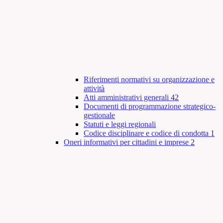
Riferimenti normativi su organizzazione e
attività
Atti amministrativi generali
42
Documenti di programmazione strategico-
gestionale
Statuti e leggi regionali
Codice disciplinare e codice di condotta
1
Oneri informativi per cittadini e imprese
2