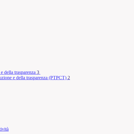
 e della trasparenza
3
rruzione e della trasparenza (PTPCT)
2
ività