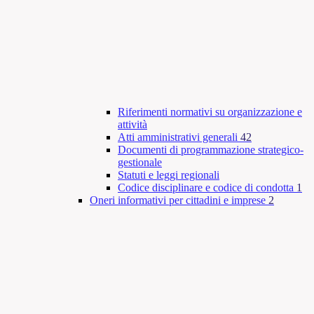
Riferimenti normativi su organizzazione e
attività
Atti amministrativi generali
42
Documenti di programmazione strategico-
gestionale
Statuti e leggi regionali
Codice disciplinare e codice di condotta
1
Oneri informativi per cittadini e imprese
2