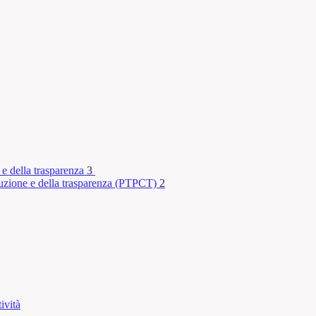
 e della trasparenza
3
rruzione e della trasparenza (PTPCT)
2
ività