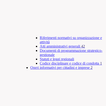
Riferimenti normativi su organizzazione e
attività
Atti amministrativi generali
42
Documenti di programmazione strategico-
gestionale
Statuti e leggi regionali
Codice disciplinare e codice di condotta
1
Oneri informativi per cittadini e imprese
2