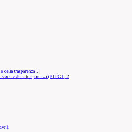
 e della trasparenza
3
rruzione e della trasparenza (PTPCT)
2
ività