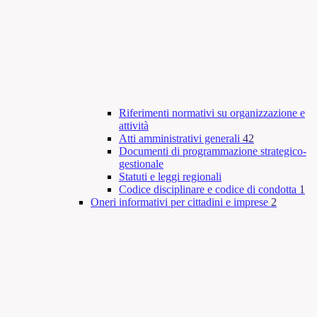
Riferimenti normativi su organizzazione e
attività
Atti amministrativi generali
42
Documenti di programmazione strategico-
gestionale
Statuti e leggi regionali
Codice disciplinare e codice di condotta
1
Oneri informativi per cittadini e imprese
2