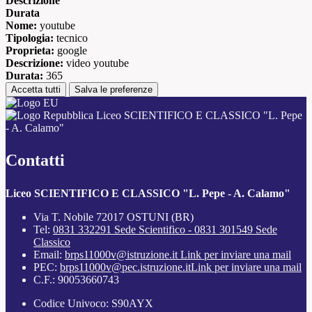
Descrizione
Durata
Nome:
youtube
Tipologia:
tecnico
Proprieta:
google
Descrizione:
video youtube
Durata:
365
Accetta tutti
Salva le preferenze
Liceo SCIENTIFICO E CLASSICO "L. Pepe
- A. Calamo"
Contatti
Liceo SCIENTIFICO E CLASSICO "L. Pepe - A. Calamo"
Via T. Nobile 72017 OSTUNI (BR)
Tel:
0831 332291 Sede Scientifico - 0831 301549 Sede
Classico
Email:
brps11000v@istruzione.it
Link per inviare una mail
PEC:
brps11000v@pec.istruzione.it
Link per inviare una mail
C.F.: 90053660743
Codice Univoco: S90AYX