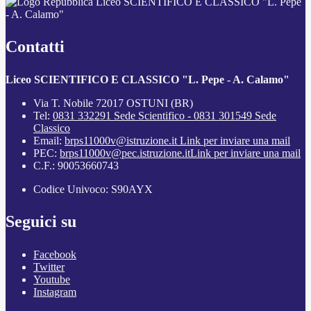
Liceo SCIENTIFICO E CLASSICO "L. Pepe
- A. Calamo"
Contatti
Liceo SCIENTIFICO E CLASSICO "L. Pepe - A. Calamo"
Via T. Nobile 72017 OSTUNI (BR)
Tel:
0831 332291 Sede Scientifico - 0831 301549 Sede
Classico
Email:
brps11000v@istruzione.it
Link per inviare una mail
PEC:
brps11000v@pec.istruzione.it
Link per inviare una mail
C.F.: 90053660743
Codice Univoco: S90AYX
Seguici su
Facebook
Twitter
Youtube
Instagram