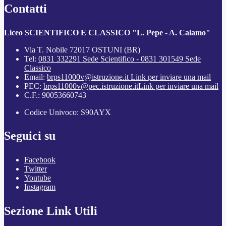
Contatti
Liceo SCIENTIFICO E CLASSICO "L. Pepe - A. Calamo"
Via T. Nobile 72017 OSTUNI (BR)
Tel:
0831 332291 Sede Scientifico - 0831 301549 Sede
Classico
Email:
brps11000v@istruzione.it
Link per inviare una mail
PEC:
brps11000v@pec.istruzione.it
Link per inviare una mail
C.F.: 90053660743
Codice Univoco: S90AYX
Seguici su
Facebook
Twitter
Youtube
Instagram
Sezione Link Utili