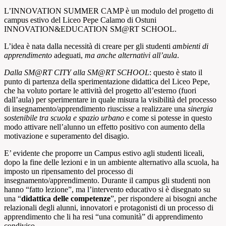
L’INNOVATION SUMMER CAMP è un modulo del progetto di
campus estivo del Liceo Pepe Calamo di Ostuni
INNOVATION&EDUCATION SM@RT SCHOOL.
L’idea è nata dalla necessità di creare per gli studenti
ambienti di
apprendimento
adeguati,
ma anche alternativi all’aula
.
Dalla SM@RT CITY alla SM@RT SCHOOL
: questo è stato il
punto di partenza della sperimentazione didattica del Liceo Pepe,
che ha voluto portare le attività del progetto all’esterno (fuori
dall’aula) per sperimentare in quale misura la visibilità del processo
di insegnamento/apprendimento riuscisse a realizzare una
sinergia
sostenibile tra scuola e spazio urbano
e come si potesse in questo
modo attivare nell’alunno un effetto positivo con aumento della
motivazione e superamento del disagio.
E’ evidente che proporre un Campus estivo agli studenti liceali,
dopo la fine delle lezioni e in un ambiente alternativo alla scuola, ha
imposto un ripensamento del processo di
insegnamento/apprendimento. Durante il campus gli studenti non
hanno “fatto lezione”, ma l’intervento educativo si è disegnato su
una “
didattica delle competenze
”, per rispondere ai bisogni anche
relazionali degli alunni, innovatori e protagonisti di un processo di
apprendimento che li ha resi “una comunità” di apprendimento
condiviso.