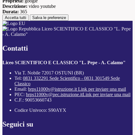
Proprieta:
google
Descrizione:
video youtube
Durata:
365
Accetta tutti
Salva le preferenze
Liceo SCIENTIFICO E CLASSICO "L. Pepe
- A. Calamo"
Contatti
Liceo SCIENTIFICO E CLASSICO "L. Pepe - A. Calamo"
Via T. Nobile 72017 OSTUNI (BR)
Tel:
0831 332291 Sede Scientifico - 0831 301549 Sede
Classico
Email:
brps11000v@istruzione.it
Link per inviare una mail
PEC:
brps11000v@pec.istruzione.it
Link per inviare una mail
C.F.: 90053660743
Codice Univoco: S90AYX
Seguici su