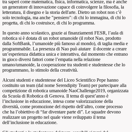
tra saperi come matematica, fisica, informatica, scienze, ma è anche
un generatore di innovazione capace di coinvolgere la filosofia, la
letteratura, il disegno e la storia dell'arte. Dietro un robot non c’è
solo tecnologia, ma anche "pensiero": di chi lo immagina, di chi lo
progetta, di chi lo costruisce, di chi lo programma.
In questo anno scolastico, grazie ai finanziamenti FESR, l’aula di
robotica si è dotata di un robot umanoide (il robot Nao, prodotto
dalla SoftBank, l’umanoide più famoso al mondo), di taglia media e
programmabile. La presenza di Nao può aiutare il docente a creare
un’esperienza didattica unica e interattiva, dal momento che entrano
in gioco diversi fattori come l’empatia nella relazione
umano/umanoide, la cooperazione tra studenti e studentesse che lo
programmano, lo stimolo della creatività.
Alcuni studenti e studentesse del Liceo Scientifico Pepe hanno
costituito un team (dal nome Serendipity Team) per partecipare alla
competizione di robotica umanoide NaoChallenge2019, organizzata
da Scuola di Robotica di Genova. Il tema di quest’anno è
l’inclusione in educazione, intesa come valorizzazione della
diversità, come promozione del rispetto dell’altro, come processo
che ha l’obiettivo di “far diventare parte di”. Le squadre devono
realizzare un progetto nel quale viene sviluppato il tema
dell’inclusione in educazione.