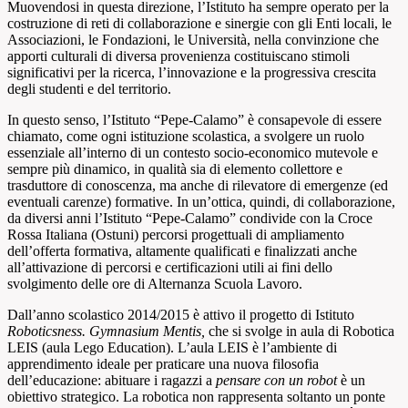
Muovendosi in questa direzione, l’Istituto ha sempre operato per la
costruzione di reti di collaborazione e sinergie con gli Enti locali, le
Associazioni, le Fondazioni, le Università, nella convinzione che
apporti culturali di diversa provenienza costituiscano stimoli
significativi per la ricerca, l’innovazione e la progressiva crescita
degli studenti e del territorio.
In questo senso, l’Istituto “Pepe-Calamo” è consapevole di essere
chiamato, come ogni istituzione scolastica, a svolgere un ruolo
essenziale all’interno di un contesto socio-economico mutevole e
sempre più dinamico, in qualità sia di elemento collettore e
trasduttore di conoscenza, ma anche di rilevatore di emergenze (ed
eventuali carenze) formative.
In un’ottica, quindi, di collaborazione,
da diversi anni l’Istituto “Pepe-Calamo” condivide con la Croce
Rossa Italiana (Ostuni) percorsi progettuali di ampliamento
dell’offerta formativa, altamente qualificati e finalizzati anche
all’attivazione di percorsi e certificazioni utili ai fini dello
svolgimento delle ore di Alternanza Scuola Lavoro.
Dall’anno scolastico 2014/2015 è attivo il progetto di Istituto
Roboticsness. Gymnasium Mentis,
che si svolge in aula di Robotica
LEIS (aula Lego Education).
L’aula LEIS è l’ambiente di
apprendimento ideale per praticare una nuova filosofia
dell’educazione: abituare i ragazzi a
pensare con un robot
è un
obiettivo strategico. La robotica non rappresenta soltanto un ponte