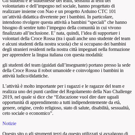
Gli studenti e le studentesse del team, sensibili ai temi del
volontariato e dell’impegno nel sociale, hanno progettato di
realizzare insieme con Nao e un progetto Arduino CTC 101
un’attività didattica divertente per i bambini. In particolare,
intendono rivolgere questa attività a bambini “speciali” che hanno
bisogno di sentire tutto l’impegno della comunità in cui vivono
finalizzato all’inclusione. E’ nata, quindi, l’idea di supportare i
volontari della Croce Rossa (tra i quali anche uno studente del team
e alcuni studenti della nostra scuola) che si occupano dei bambini
degli stranieri residenti nella nostra città impegnati nella formazione
per apprendere la lingua italiana con questa modalità:
gli studenti del team (guidati dall’insegnante) portano presso la sede
della Croce Rossa il robot umanoide e coinvolgono i bambini in
attività ludico/didattiche.
L’attività è molto importante per i ragazzi e le ragazze del team e
realizza uno dei punti cardine del Regolamento della Nao Challenge
2019, nel quale si dice che “Educazione vuol dire dare uguali
opportunità di apprendimento a tutti indipendentemente da età,
genere, origine, credo religioso, stato di salute, disabilità, sessualità,
ceto sociale o economico”.
Notizie
Questo sito o gli strumenti terzi da questo utilizzati si avvalgono di