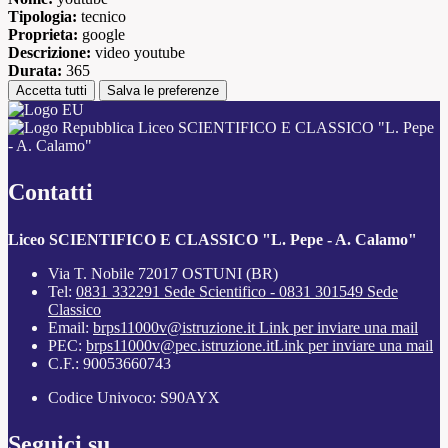
Tipologia:
tecnico
Proprieta:
google
Descrizione:
video youtube
Durata:
365
Accetta tutti
Salva le preferenze
Liceo SCIENTIFICO E CLASSICO "L. Pepe
- A. Calamo"
Contatti
Liceo SCIENTIFICO E CLASSICO "L. Pepe - A. Calamo"
Via T. Nobile 72017 OSTUNI (BR)
Tel:
0831 332291 Sede Scientifico - 0831 301549 Sede
Classico
Email:
brps11000v@istruzione.it
Link per inviare una mail
PEC:
brps11000v@pec.istruzione.it
Link per inviare una mail
C.F.: 90053660743
Codice Univoco: S90AYX
Seguici su