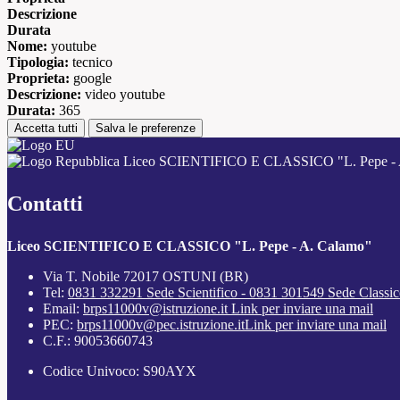
Descrizione
Durata
Nome:
youtube
Tipologia:
tecnico
Proprieta:
google
Descrizione:
video youtube
Durata:
365
Accetta tutti
Salva le preferenze
Liceo SCIENTIFICO E CLASSICO "L. Pepe - 
Contatti
Liceo SCIENTIFICO E CLASSICO "L. Pepe - A. Calamo"
Via T. Nobile 72017 OSTUNI (BR)
Tel:
0831 332291 Sede Scientifico - 0831 301549 Sede Classi
Email:
brps11000v@istruzione.it
Link per inviare una mail
PEC:
brps11000v@pec.istruzione.it
Link per inviare una mail
C.F.: 90053660743
Codice Univoco: S90AYX