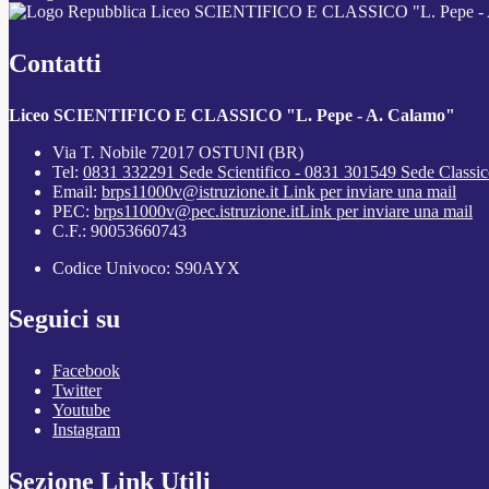
Liceo SCIENTIFICO E CLASSICO "L. Pepe - 
Contatti
Liceo SCIENTIFICO E CLASSICO "L. Pepe - A. Calamo"
Via T. Nobile 72017 OSTUNI (BR)
Tel:
0831 332291 Sede Scientifico - 0831 301549 Sede Classi
Email:
brps11000v@istruzione.it
Link per inviare una mail
PEC:
brps11000v@pec.istruzione.it
Link per inviare una mail
C.F.: 90053660743
Codice Univoco: S90AYX
Seguici su
Facebook
Twitter
Youtube
Instagram
Sezione Link Utili