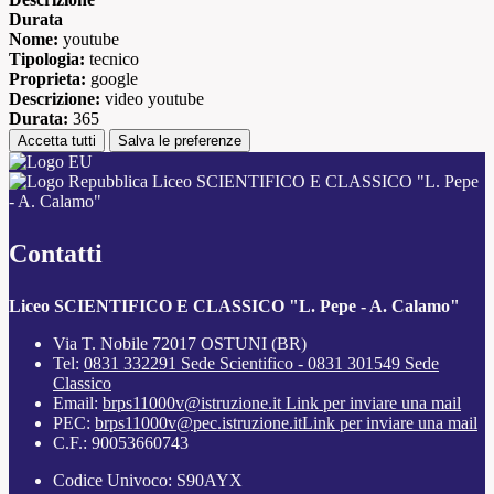
Durata
Nome:
youtube
Tipologia:
tecnico
Proprieta:
google
Descrizione:
video youtube
Durata:
365
Accetta tutti
Salva le preferenze
Liceo SCIENTIFICO E CLASSICO "L. Pepe
- A. Calamo"
Contatti
Liceo SCIENTIFICO E CLASSICO "L. Pepe - A. Calamo"
Via T. Nobile 72017 OSTUNI (BR)
Tel:
0831 332291 Sede Scientifico - 0831 301549 Sede
Classico
Email:
brps11000v@istruzione.it
Link per inviare una mail
PEC:
brps11000v@pec.istruzione.it
Link per inviare una mail
C.F.: 90053660743
Codice Univoco: S90AYX