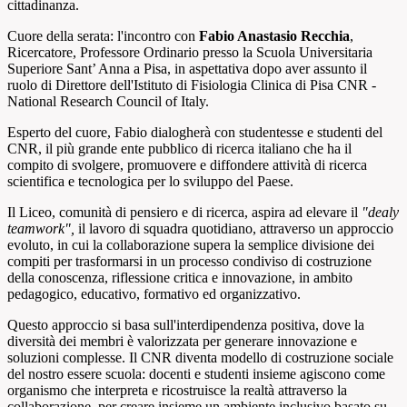
cittadinanza.
Cuore della serata: l'incontro con
Fabio Anastasio Recchia
,
Ricercatore, Professore Ordinario presso la Scuola Universitaria
Superiore Sant’ Anna a Pisa, in aspettativa dopo aver assunto il
ruolo di Direttore dell'Istituto di Fisiologia Clinica di Pisa CNR -
National Research Council of Italy.
Esperto del cuore, Fabio dialogherà con studentesse e studenti del
CNR, il più grande ente pubblico di ricerca italiano che ha il
compito di svolgere, promuovere e diffondere attività di ricerca
scientifica e tecnologica per lo sviluppo del Paese.
Il Liceo, comunità di pensiero e di ricerca, aspira ad elevare il
"dealy
teamwork",
il lavoro di squadra quotidiano, attraverso un approccio
evoluto, in cui la collaborazione supera la semplice divisione dei
compiti per trasformarsi in un processo condiviso di costruzione
della conoscenza, riflessione critica e innovazione, in ambito
pedagogico, educativo, formativo ed organizzativo.
Questo approccio si basa sull'interdipendenza positiva, dove la
diversità dei membri è valorizzata per generare innovazione e
soluzioni complesse. Il CNR diventa modello di costruzione sociale
del nostro essere scuola: docenti e studenti insieme agiscono come
organismo che interpreta e ricostruisce la realtà attraverso la
collaborazione, per creare insieme un ambiente inclusivo basato su