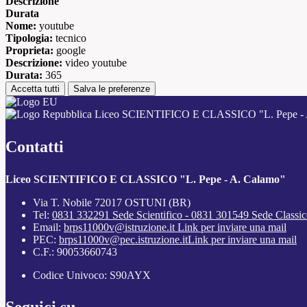
Descrizione
Durata
Nome:
youtube
Tipologia:
tecnico
Proprieta:
google
Descrizione:
video youtube
Durata:
365
Accetta tutti
Salva le preferenze
Liceo SCIENTIFICO E CLASSICO "L. Pepe - 
Contatti
Liceo SCIENTIFICO E CLASSICO "L. Pepe - A. Calamo"
Via T. Nobile 72017 OSTUNI (BR)
Tel:
0831 332291 Sede Scientifico - 0831 301549 Sede Classi
Email:
brps11000v@istruzione.it
Link per inviare una mail
PEC:
brps11000v@pec.istruzione.it
Link per inviare una mail
C.F.: 90053660743
Codice Univoco: S90AYX