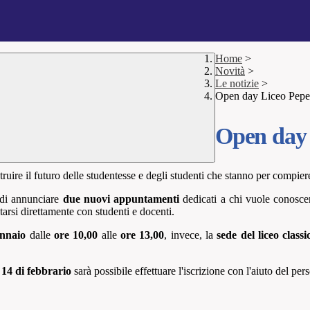
Home
>
Novità
>
Le notizie
>
Open day Liceo Pep
Open day
uire il futuro delle studentesse e degli studenti che stanno per compiere
 di annunciare
due nuovi appuntamenti
dedicati a chi vuole conosce
ntarsi direttamente con studenti e docenti.
ennaio
dalle
ore 10,00
alle
ore 13,00
, invece, la
sede del liceo classi
l 14 di febbrario
sarà possibile effettuare l'iscrizione con l'aiuto del per