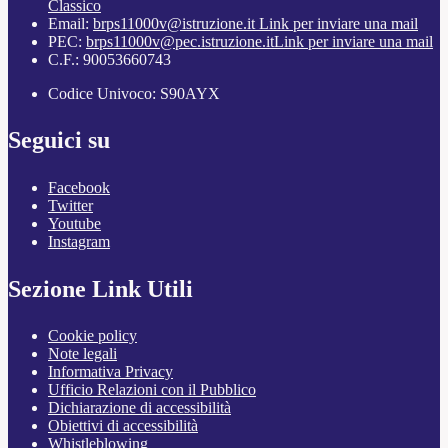
Classico
Email:
brps11000v@istruzione.it
Link per inviare una mail
PEC:
brps11000v@pec.istruzione.it
Link per inviare una mail
C.F.: 90053660743
Codice Univoco: S90AYX
Seguici su
Facebook
Twitter
Youtube
Instagram
Sezione Link Utili
Cookie policy
Note legali
Informativa Privacy
Ufficio Relazioni con il Pubblico
Dichiarazione di accessibilità
Obiettivi di accessibilità
Whistleblowing