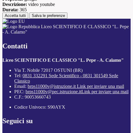
Descrizione:
video youtube
Durata:
365
Accetta tutti
Salva le preferenze
Liceo SCIENTIFICO E CLASSICO "L. Pepe
- A. Calamo"
Contatti
Liceo SCIENTIFICO E CLASSICO "L. Pepe - A. Calamo"
Via T. Nobile 72017 OSTUNI (BR)
Tel:
0831 332291 Sede Scientifico - 0831 301549 Sede
Classico
Email:
brps11000v@istruzione.it
Link per inviare una mail
PEC:
brps11000v@pec.istruzione.it
Link per inviare una mail
C.F.: 90053660743
Codice Univoco: S90AYX
Seguici su