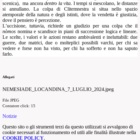
scenica), ma ancora
dentro la vita.
I tempi si mescolano, le distanze
si annullano. La colpa di Clitemnestra si situa nello spazio
atemporale della natura e degli istinti, dove la vendetta è giustizia,
dove il pensiero è percezione.
L’uccisione, tuttavia, richiede un giudizio per una colpa che il
nòmos
nomina e scandisce in piani di successione logica e lineare
.
Le scelte, i valori e le azioni restano ambivalenti e ineluttabili: due
guerre, due matrici, due o molteplici possibili varchi, per chi sa
vedere e forse non ha visto, per chi ha sofferto e non ha saputo
farlo.
Allegati
NEMESIADE_LOCANDINA_7_LUGLIO_2024.jpeg
File JPEG
Contatore click: 15
Notizie
Questo sito o gli strumenti terzi da questo utilizzati si avvalgono di
cookie necessari al funzionamento ed utili alle finalità illustrate nella
COOKIE POLICY
.