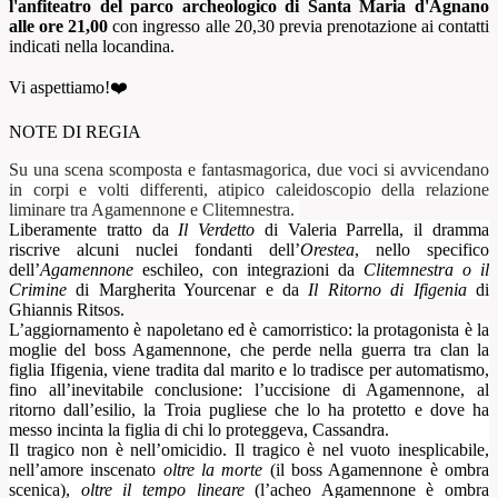
l'anfiteatro del parco archeologico di Santa Maria d'Agnano
alle ore 21,00
con ingresso alle 20,30 previa prenotazione ai contatti
indicati nella locandina.
Vi aspettiamo!❤️
NOTE DI REGIA
Su una scena scomposta e fantasmagorica, due voci si avvicendano
in corpi e volti differenti, atipico caleidoscopio della relazione
liminare tra Agamennone e Clitemnestra.
Liberamente tratto da
Il Verdetto
di Valeria Parrella, il dramma
riscrive alcuni nuclei fondanti dell’
Orestea
, nello specifico
dell’
Agamennone
eschileo, con integrazioni da
Clitemnestra o il
Crimine
di Margherita Yourcenar e da
Il Ritorno di Ifigenia
di
Ghiannis
Ritsos
.
L’aggiornamento è napoletano ed è camorristico: la protagonista è la
moglie del boss Agamennone, che perde nella guerra tra clan la
figlia Ifigenia, viene tradita dal marito e lo tradisce per automatismo,
fino all’inevitabile conclusione: l’uccisione di Agamennone, al
ritorno dall’esilio, la Troia pugliese che lo ha protetto e dove ha
messo incinta la figlia di chi lo proteggeva, Cassandra.
Il tragico non è nell’omicidio.
Il tragico è nel vuoto inesplicabile,
nell
’amore inscenato
oltre la morte
(il boss Agamennone è ombra
scenica),
oltre il tempo lineare
(l’acheo Agamennone è ombra