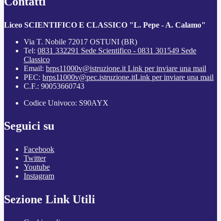
Contatti
Liceo SCIENTIFICO E CLASSICO "L. Pepe - A. Calamo"
Via T. Nobile 72017 OSTUNI (BR)
Tel:
0831 332291 Sede Scientifico - 0831 301549 Sede
Classico
Email:
brps11000v@istruzione.it
Link per inviare una mail
PEC:
brps11000v@pec.istruzione.it
Link per inviare una mail
C.F.: 90053660743
Codice Univoco: S90AYX
Seguici su
Facebook
Twitter
Youtube
Instagram
Sezione Link Utili