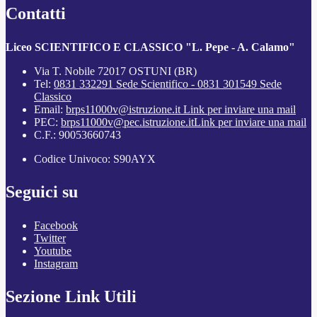
Contatti
Liceo SCIENTIFICO E CLASSICO "L. Pepe - A. Calamo"
Via T. Nobile 72017 OSTUNI (BR)
Tel:
0831 332291 Sede Scientifico - 0831 301549 Sede
Classico
Email:
brps11000v@istruzione.it
Link per inviare una mail
PEC:
brps11000v@pec.istruzione.it
Link per inviare una mail
C.F.: 90053660743
Codice Univoco: S90AYX
Seguici su
Facebook
Twitter
Youtube
Instagram
Sezione Link Utili