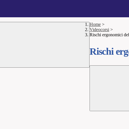
Home
>
Videocorsi
>
Rischi ergonomici dell
Rischi erg