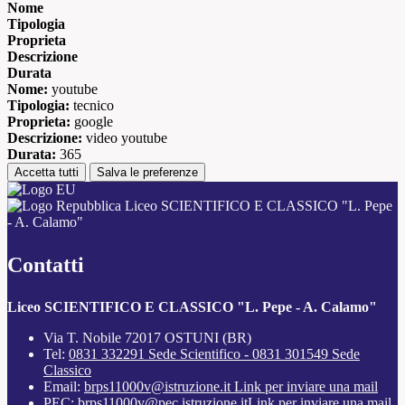
Nome
Tipologia
Proprieta
Descrizione
Durata
Nome:
youtube
Tipologia:
tecnico
Proprieta:
google
Descrizione:
video youtube
Durata:
365
Accetta tutti
Salva le preferenze
Liceo SCIENTIFICO E CLASSICO "L. Pepe
- A. Calamo"
Contatti
Liceo SCIENTIFICO E CLASSICO "L. Pepe - A. Calamo"
Via T. Nobile 72017 OSTUNI (BR)
Tel:
0831 332291 Sede Scientifico - 0831 301549 Sede
Classico
Email:
brps11000v@istruzione.it
Link per inviare una mail
PEC:
brps11000v@pec.istruzione.it
Link per inviare una mail