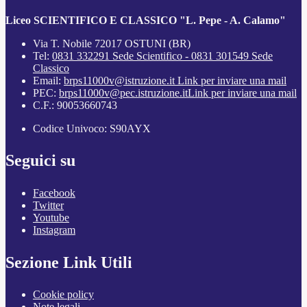
Liceo SCIENTIFICO E CLASSICO "L. Pepe - A. Calamo"
Via T. Nobile 72017 OSTUNI (BR)
Tel:
0831 332291 Sede Scientifico - 0831 301549 Sede
Classico
Email:
brps11000v@istruzione.it
Link per inviare una mail
PEC:
brps11000v@pec.istruzione.it
Link per inviare una mail
C.F.: 90053660743
Codice Univoco: S90AYX
Seguici su
Facebook
Twitter
Youtube
Instagram
Sezione Link Utili
Cookie policy
Note legali