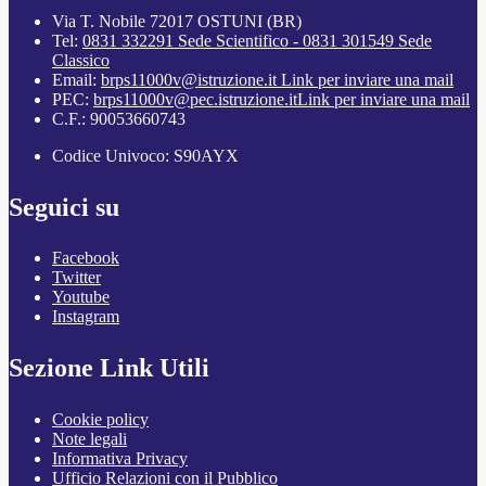
Via T. Nobile 72017 OSTUNI (BR)
Tel:
0831 332291 Sede Scientifico - 0831 301549 Sede
Classico
Email:
brps11000v@istruzione.it
Link per inviare una mail
PEC:
brps11000v@pec.istruzione.it
Link per inviare una mail
C.F.: 90053660743
Codice Univoco: S90AYX
Seguici su
Facebook
Twitter
Youtube
Instagram
Sezione Link Utili
Cookie policy
Note legali
Informativa Privacy
Ufficio Relazioni con il Pubblico