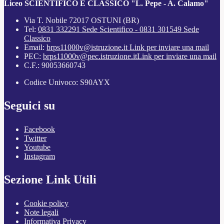
Liceo SCIENTIFICO E CLASSICO "L. Pepe - A. Calamo"
Via T. Nobile 72017 OSTUNI (BR)
Tel:
0831 332291 Sede Scientifico - 0831 301549 Sede
Classico
Email:
brps11000v@istruzione.it
Link per inviare una mail
PEC:
brps11000v@pec.istruzione.it
Link per inviare una mail
C.F.: 90053660743
Codice Univoco: S90AYX
Seguici su
Facebook
Twitter
Youtube
Instagram
Sezione Link Utili
Cookie policy
Note legali
Informativa Privacy