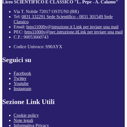
Liceo SCIENTIFICO E CLASSICO "L. Pepe - A. Calamo"
Via T. Nobile 72017 OSTUNI (BR)
Tel:
0831 332291 Sede Scientifico - 0831 301549 Sede
Classico
Email:
brps11000v@istruzione.it
Link per inviare una mail
PEC:
brps11000v@pec.istruzione.it
Link per inviare una mail
C.F.: 90053660743
Codice Univoco: S90AYX
Seguici su
Facebook
Twitter
Youtube
Instagram
Sezione Link Utili
Cookie policy
Note legali
Informativa Privacy