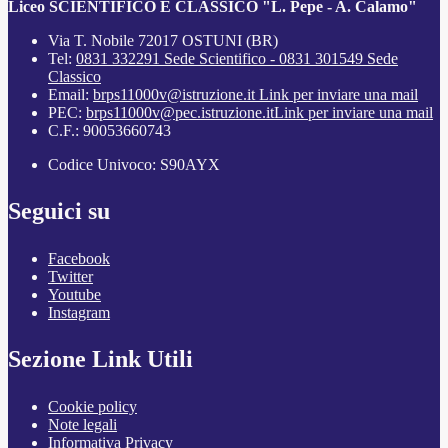
Liceo SCIENTIFICO E CLASSICO "L. Pepe - A. Calamo"
Via T. Nobile 72017 OSTUNI (BR)
Tel:
0831 332291 Sede Scientifico - 0831 301549 Sede
Classico
Email:
brps11000v@istruzione.it
Link per inviare una mail
PEC:
brps11000v@pec.istruzione.it
Link per inviare una mail
C.F.: 90053660743
Codice Univoco: S90AYX
Seguici su
Facebook
Twitter
Youtube
Instagram
Sezione Link Utili
Cookie policy
Note legali
Informativa Privacy