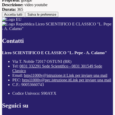
Proprieta:
google
Descrizione:
video youtube
Durata:
365
Accetta tutti
Salva le preferenze
Liceo SCIENTIFICO E CLASSICO "L. Pepe
- A. Calamo"
Contatti
Liceo SCIENTIFICO E CLASSICO "L. Pepe - A. Calamo"
Via T. Nobile 72017 OSTUNI (BR)
Tel:
0831 332291 Sede Scientifico - 0831 301549 Sede
Classico
Email:
brps11000v@istruzione.it
Link per inviare una mail
PEC:
brps11000v@pec.istruzione.it
Link per inviare una mail
C.F.: 90053660743
Codice Univoco: S90AYX
Seguici su