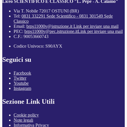
Liceo SCIENTIFICO E CLASSICO "L. Pepe - A. Calamo"
Via T. Nobile 72017 OSTUNI (BR)
Tel:
0831 332291 Sede Scientifico - 0831 301549 Sede
Classico
Email:
brps11000v@istruzione.it
Link per inviare una mail
PEC:
brps11000v@pec.istruzione.it
Link per inviare una mail
C.F.: 90053660743
Codice Univoco: S90AYX
Seguici su
Facebook
Twitter
Youtube
Instagram
Sezione Link Utili
Cookie policy
Note legali
Informativa Privacy