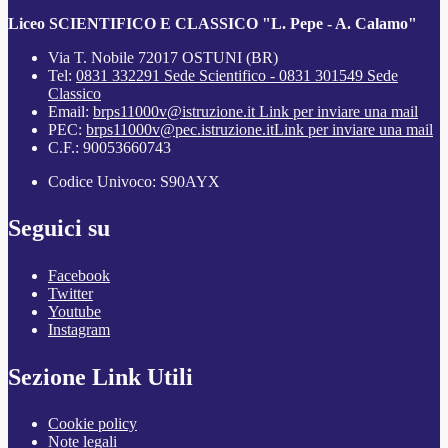
Liceo SCIENTIFICO E CLASSICO "L. Pepe - A. Calamo"
Via T. Nobile 72017 OSTUNI (BR)
Tel:
0831 332291 Sede Scientifico - 0831 301549 Sede
Classico
Email:
brps11000v@istruzione.it
Link per inviare una mail
PEC:
brps11000v@pec.istruzione.it
Link per inviare una mail
C.F.: 90053660743
Codice Univoco: S90AYX
Seguici su
Facebook
Twitter
Youtube
Instagram
Sezione Link Utili
Cookie policy
Note legali