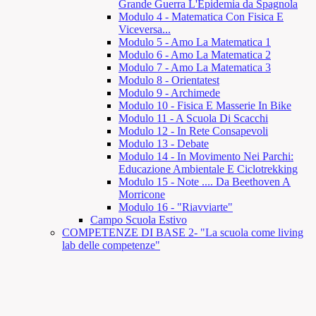
Grande Guerra L'Epidemia da Spagnola
Modulo 4 - Matematica Con Fisica E
Viceversa...
Modulo 5 - Amo La Matematica 1
Modulo 6 - Amo La Matematica 2
Modulo 7 - Amo La Matematica 3
Modulo 8 - Orientatest
Modulo 9 - Archimede
Modulo 10 - Fisica E Masserie In Bike
Modulo 11 - A Scuola Di Scacchi
Modulo 12 - In Rete Consapevoli
Modulo 13 - Debate
Modulo 14 - In Movimento Nei Parchi:
Educazione Ambientale E Ciclotrekking
Modulo 15 - Note .... Da Beethoven A
Morricone
Modulo 16 - "Riavviarte"
Campo Scuola Estivo
COMPETENZE DI BASE 2- "La scuola come living
lab delle competenze"