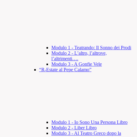
Modulo 1 - Teatrando: Il Sonno dei Prodi
Modulo 2 - L’altro, l’altrove,
l’altrimenti….
Modulo 3 - A Gonfie Vele
“R-Estate al Pepe Calamo”
Modulo 1 - Io Sono Una Persona Libro
Modulo 2 - Liber Libro
Modulo 3 - Al Teatro Greco dopo la