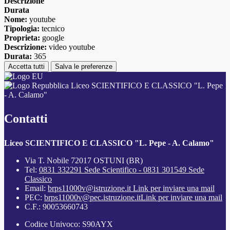
Descrizione
Durata
Nome:
youtube
Tipologia:
tecnico
Proprieta:
google
Descrizione:
video youtube
Durata:
365
Accetta tutti
Salva le preferenze
Liceo SCIENTIFICO E CLASSICO "L. Pepe
- A. Calamo"
Contatti
Liceo SCIENTIFICO E CLASSICO "L. Pepe - A. Calamo"
Via T. Nobile 72017 OSTUNI (BR)
Tel:
0831 332291 Sede Scientifico - 0831 301549 Sede
Classico
Email:
brps11000v@istruzione.it
Link per inviare una mail
PEC:
brps11000v@pec.istruzione.it
Link per inviare una mail
C.F.: 90053660743
Codice Univoco: S90AYX