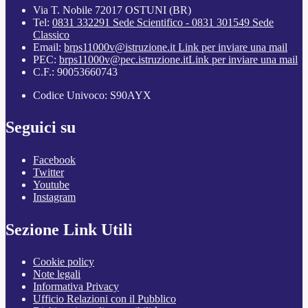
Via T. Nobile 72017 OSTUNI (BR)
Tel:
0831 332291 Sede Scientifico - 0831 301549 Sede
Classico
Email:
brps11000v@istruzione.it
Link per inviare una mail
PEC:
brps11000v@pec.istruzione.it
Link per inviare una mail
C.F.: 90053660743
Codice Univoco: S90AYX
Seguici su
Facebook
Twitter
Youtube
Instagram
Sezione Link Utili
Cookie policy
Note legali
Informativa Privacy
Ufficio Relazioni con il Pubblico