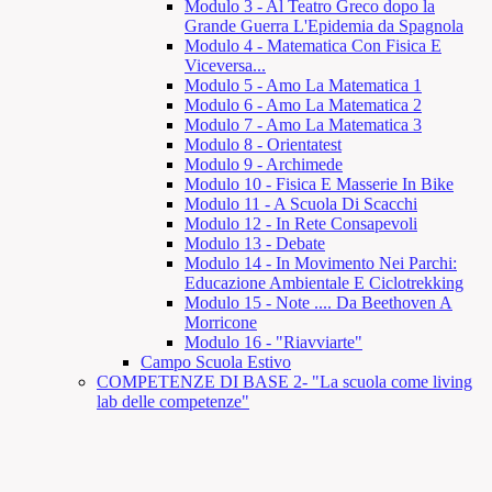
Modulo 3 - Al Teatro Greco dopo la
Grande Guerra L'Epidemia da Spagnola
Modulo 4 - Matematica Con Fisica E
Viceversa...
Modulo 5 - Amo La Matematica 1
Modulo 6 - Amo La Matematica 2
Modulo 7 - Amo La Matematica 3
Modulo 8 - Orientatest
Modulo 9 - Archimede
Modulo 10 - Fisica E Masserie In Bike
Modulo 11 - A Scuola Di Scacchi
Modulo 12 - In Rete Consapevoli
Modulo 13 - Debate
Modulo 14 - In Movimento Nei Parchi:
Educazione Ambientale E Ciclotrekking
Modulo 15 - Note .... Da Beethoven A
Morricone
Modulo 16 - "Riavviarte"
Campo Scuola Estivo
COMPETENZE DI BASE 2- "La scuola come living
lab delle competenze"