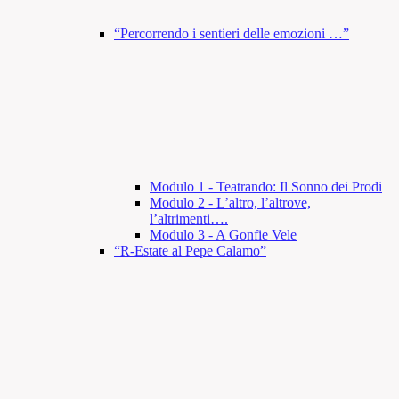
“Percorrendo i sentieri delle emozioni …”
Modulo 1 - Teatrando: Il Sonno dei Prodi
Modulo 2 - L’altro, l’altrove,
l’altrimenti….
Modulo 3 - A Gonfie Vele
“R-Estate al Pepe Calamo”