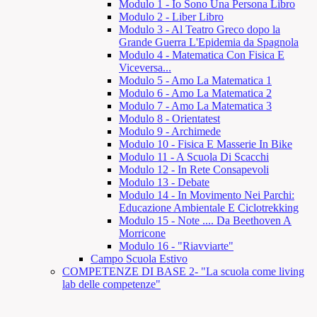
Modulo 1 - Io Sono Una Persona Libro
Modulo 2 - Liber Libro
Modulo 3 - Al Teatro Greco dopo la
Grande Guerra L'Epidemia da Spagnola
Modulo 4 - Matematica Con Fisica E
Viceversa...
Modulo 5 - Amo La Matematica 1
Modulo 6 - Amo La Matematica 2
Modulo 7 - Amo La Matematica 3
Modulo 8 - Orientatest
Modulo 9 - Archimede
Modulo 10 - Fisica E Masserie In Bike
Modulo 11 - A Scuola Di Scacchi
Modulo 12 - In Rete Consapevoli
Modulo 13 - Debate
Modulo 14 - In Movimento Nei Parchi:
Educazione Ambientale E Ciclotrekking
Modulo 15 - Note .... Da Beethoven A
Morricone
Modulo 16 - "Riavviarte"
Campo Scuola Estivo
COMPETENZE DI BASE 2- "La scuola come living
lab delle competenze"