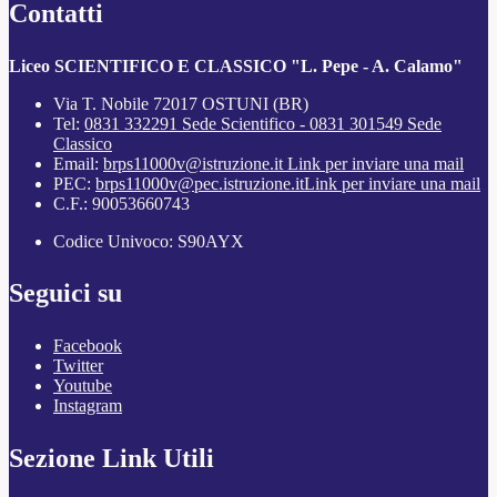
Contatti
Liceo SCIENTIFICO E CLASSICO "L. Pepe - A. Calamo"
Via T. Nobile 72017 OSTUNI (BR)
Tel:
0831 332291 Sede Scientifico - 0831 301549 Sede
Classico
Email:
brps11000v@istruzione.it
Link per inviare una mail
PEC:
brps11000v@pec.istruzione.it
Link per inviare una mail
C.F.: 90053660743
Codice Univoco: S90AYX
Seguici su
Facebook
Twitter
Youtube
Instagram
Sezione Link Utili