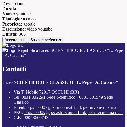
Descrizione
Durata
Nome:
youtube
Tipologia:
tecnico
Proprieta:
google
Descrizione:
video youtube
Durata:
365
Accetta tutti
Salva le preferenze
Liceo SCIENTIFICO E CLASSICO "L. Pepe
- A. Calamo"
Contatti
Liceo SCIENTIFICO E CLASSICO "L. Pepe - A. Calamo"
Via T. Nobile 72017 OSTUNI (BR)
Tel:
0831 332291 Sede Scientifico - 0831 301549 Sede
Classico
Email:
brps11000v@istruzione.it
Link per inviare una mail
PEC:
brps11000v@pec.istruzione.it
Link per inviare una mail
C.F.: 90053660743