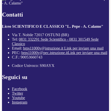
- A. Calamo"
Contatti
Liceo SCIENTIFICO E CLASSICO "L. Pepe - A. Calamo"
Via T. Nobile 72017 OSTUNI (BR)
Tel:
0831 332291 Sede Scientifico - 0831 301549 Sede
Classico
Email:
brps11000v@istruzione.it
Link per inviare una mail
PEC:
brps11000v@pec.istruzione.it
Link per inviare una mail
C.F.: 90053660743
Codice Univoco: S90AYX
Seguici su
Facebook
Twitter
Youtube
Instagram