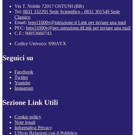
Via T. Nobile 72017 OSTUNI (BR)
Tel:
0831 332291 Sede Scientifico - 0831 301549 Sede
Classico
Email:
brps11000v@istruzione.it
Link per inviare una mail
PEC:
brps11000v@pec.istruzione.it
Link per inviare una mail
C.F.: 90053660743
Codice Univoco: S90AYX
Seguici su
Facebook
Twitter
Youtube
Instagram
Sezione Link Utili
Cookie policy
Note legali
Informativa Privacy
Ufficio Relazioni con il Pubblico