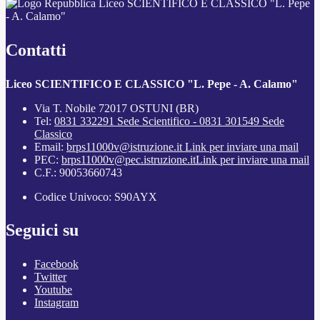
Liceo SCIENTIFICO E CLASSICO "L. Pepe
- A. Calamo"
Contatti
Liceo SCIENTIFICO E CLASSICO "L. Pepe - A. Calamo"
Via T. Nobile 72017 OSTUNI (BR)
Tel:
0831 332291 Sede Scientifico - 0831 301549 Sede
Classico
Email:
brps11000v@istruzione.it
Link per inviare una mail
PEC:
brps11000v@pec.istruzione.it
Link per inviare una mail
C.F.: 90053660743
Codice Univoco: S90AYX
Seguici su
Facebook
Twitter
Youtube
Instagram