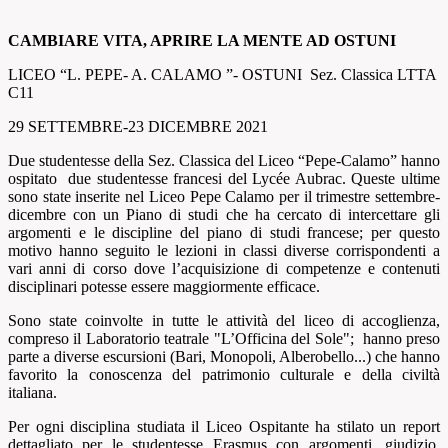
CAMBIARE VITA, APRIRE LA MENTE AD OSTUNI
LICEO “L. PEPE- A. CALAMO ”- OSTUNI Sez. Classica LTTA
C11
29 SETTEMBRE-23 DICEMBRE 2021
Due studentesse della Sez. Classica del Liceo “Pepe-Calamo” hanno
ospitato due studentesse francesi del Lycée Aubrac. Queste ultime
sono state inserite nel Liceo Pepe Calamo per il trimestre settembre-
dicembre con un Piano di studi che ha cercato di intercettare gli
argomenti e le discipline del piano di studi francese; per questo
motivo hanno seguito le lezioni in classi diverse corrispondenti a
vari anni di corso dove l’acquisizione di competenze e contenuti
disciplinari potesse essere maggiormente efficace.
Sono state coinvolte in tutte le attività del liceo di accoglienza,
compreso il Laboratorio teatrale "L’Officina del Sole"; hanno preso
parte a diverse escursioni (Bari, Monopoli, Alberobello...) che hanno
favorito la conoscenza del patrimonio culturale e della civiltà
italiana.
Per ogni disciplina studiata il Liceo Ospitante ha stilato un report
dettagliato per le studentesse Erasmus con argomenti, giudizio,