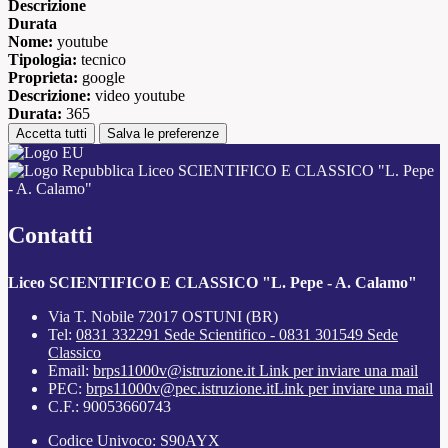
Descrizione
Durata
Nome:
youtube
Tipologia:
tecnico
Proprieta:
google
Descrizione:
video youtube
Durata:
365
Accetta tutti
Salva le preferenze
Liceo SCIENTIFICO E CLASSICO "L. Pepe
- A. Calamo"
Contatti
Liceo SCIENTIFICO E CLASSICO "L. Pepe - A. Calamo"
Via T. Nobile 72017 OSTUNI (BR)
Tel:
0831 332291 Sede Scientifico - 0831 301549 Sede
Classico
Email:
brps11000v@istruzione.it
Link per inviare una mail
PEC:
brps11000v@pec.istruzione.it
Link per inviare una mail
C.F.: 90053660743
Codice Univoco: S90AYX